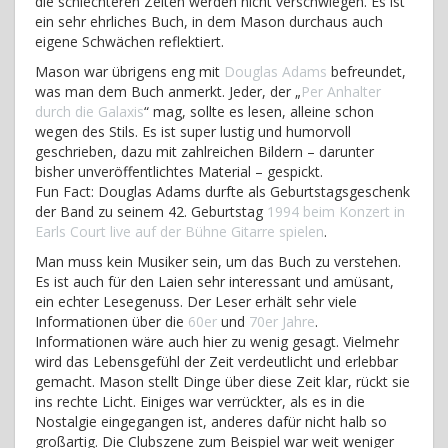
die schlechteren Zeiten werden nicht verschwiegen. Es ist
ein sehr ehrliches Buch, in dem Mason durchaus auch
eigene Schwächen reflektiert.
Mason war übrigens eng mit
Douglas Adams
befreundet,
was man dem Buch anmerkt. Jeder, der „
Per Anhalter
durch die Galaxis
“ mag, sollte es lesen, alleine schon
wegen des Stils. Es ist super lustig und humorvoll
geschrieben, dazu mit zahlreichen Bildern – darunter
bisher unveröffentlichtes Material – gespickt.
Fun Fact: Douglas Adams durfte als Geburtstagsgeschenk
der Band zu seinem 42. Geburtstag
1994 beim Konzert in
Earls Court live auf der Bühne Gitarre spielen
.
Man muss kein Musiker sein, um das Buch zu verstehen.
Es ist auch für den Laien sehr interessant und amüsant,
ein echter Lesegenuss. Der Leser erhält sehr viele
Informationen über die
60er
und
70er Jahre
.
Informationen wäre auch hier zu wenig gesagt. Vielmehr
wird das Lebensgefühl der Zeit verdeutlicht und erlebbar
gemacht. Mason stellt Dinge über diese Zeit klar, rückt sie
ins rechte Licht. Einiges war verrückter, als es in die
Nostalgie eingegangen ist, anderes dafür nicht halb so
großartig. Die Clubszene zum Beispiel war weit weniger