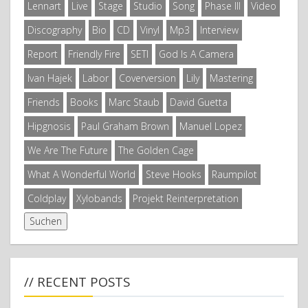
Lennart
Live
Stage
Studio
Song
Phase III
Video
Discography
Bio
CD
Vinyl
Mp3
Interview
Report
Friendly Fire
SETI
God Is A Camera
Ivan Hajek
Labor
Coverversion
Lily
Mastering
Friends
Books
Marc Staub
David Guetta
Hipgnosis
Paul Graham Brown
Manuel Lopez
We Are The Future
The Golden Cage
What A Wonderful World
Steve Hooks
Raumpilot
Coldplay
Xylobands
Projekt Reinterpretation
// RECENT POSTS