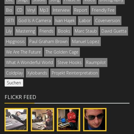
Bio
CD
Vinyl
Mp3
Interview
Report
Friendly Fire
SETI
God Is A Camera
Ivan Hajek
Labor
Coverversion
Lily
Mastering
Friends
Books
Marc Staub
David Guetta
Hipgnosis
Paul Graham Brown
Manuel Lopez
We Are The Future
The Golden Cage
What A Wonderful World
Steve Hooks
Raumpilot
Coldplay
Xylobands
Projekt Reinterpretation
FLICKR FEED