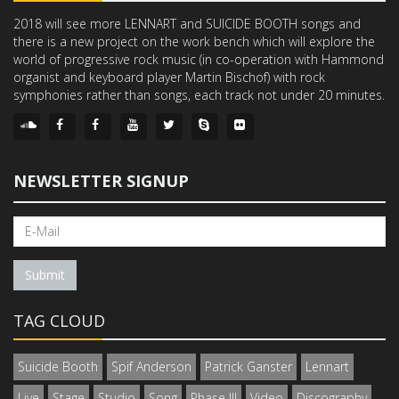
2018 will see more LENNART and SUICIDE BOOTH songs and
there is a new project on the work bench which will explore the
world of progressive rock music (in co-operation with Hammond
organist and keyboard player Martin Bischof) with rock
symphonies rather than songs, each track not under 20 minutes.
NEWSLETTER SIGNUP
Submit
TAG CLOUD
Suicide Booth
Spif Anderson
Patrick Ganster
Lennart
Live
Stage
Studio
Song
Phase III
Video
Discography