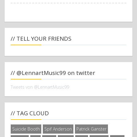
// TELL YOUR FRIENDS
// @LennartMusic99 on twitter
Tweets von @LennartMusic99
// TAG CLOUD
Suicide Booth
Spif Anderson
Patrick Ganster