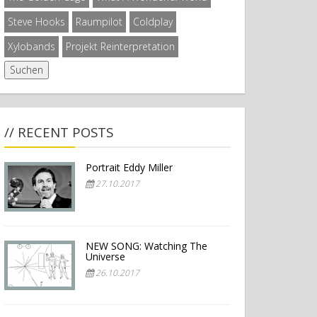
Steve Hooks
Raumpilot
Coldplay
Xylobands
Projekt Reinterpretation
// RECENT POSTS
Portrait Eddy Miller
27.10.2017
NEW SONG: Watching The
Universe
26.10.2017