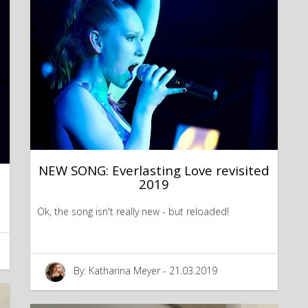
NEW SONG: Everlasting Love revisited
2019
Ok, the song isn't really new - but reloaded!
By: Katharina Meyer - 21.03.2019