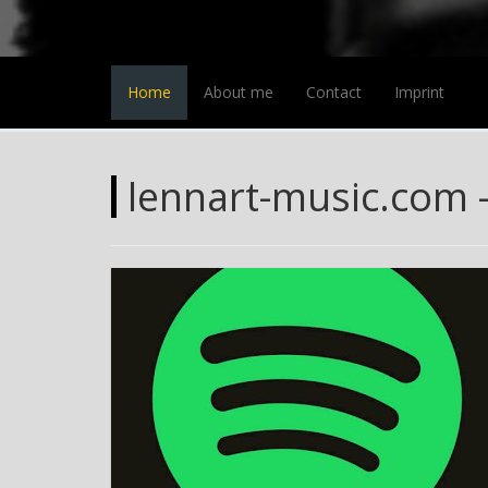
Home
About me
Contact
Imprint
lennart-music.com -