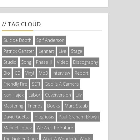
// TAG CLOUD
Suicide Booth
Spif Anderson
Patrick Ganster
Lennart
Live
Stage
Studio
Song
Phase III
Video
Discography
Bio
CD
Vinyl
Mp3
Interview
Report
Friendly Fire
SETI
God Is A Camera
Ivan Hajek
Labor
Coverversion
Lily
Mastering
Friends
Books
Marc Staub
David Guetta
Hipgnosis
Paul Graham Brown
Manuel Lopez
We Are The Future
The Golden Cage
What A Wonderful World