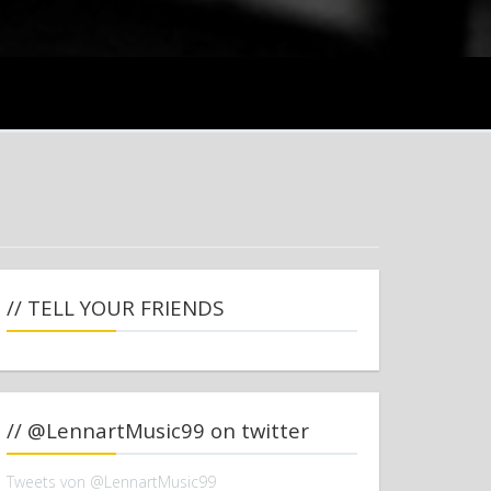
// TELL YOUR FRIENDS
// @LennartMusic99 on twitter
Tweets von @LennartMusic99