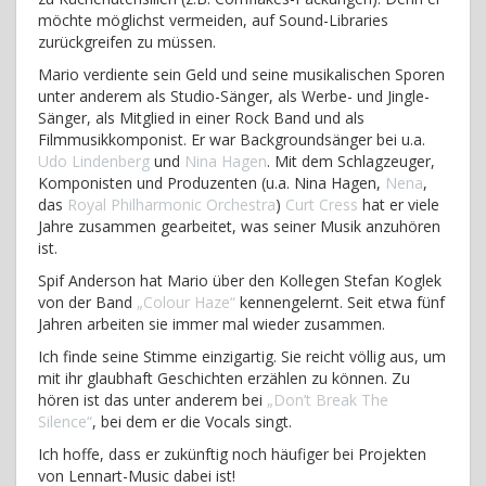
möchte möglichst vermeiden, auf Sound-Libraries
zurückgreifen zu müssen.
Mario verdiente sein Geld und seine musikalischen Sporen
unter anderem als Studio-Sänger, als Werbe- und Jingle-
Sänger, als Mitglied in einer Rock Band und als
Filmmusikkomponist. Er war Backgroundsänger bei u.a.
Udo Lindenberg
und
Nina Hagen
. Mit dem Schlagzeuger,
Komponisten und Produzenten (u.a. Nina Hagen,
Nena
,
das
Royal Philharmonic Orchestra
)
Curt Cress
hat er viele
Jahre zusammen gearbeitet, was seiner Musik anzuhören
ist.
Spif Anderson hat Mario über den Kollegen Stefan Koglek
von der Band
„Colour Haze“
kennengelernt. Seit etwa fünf
Jahren arbeiten sie immer mal wieder zusammen.
Ich finde seine Stimme einzigartig. Sie reicht völlig aus, um
mit ihr glaubhaft Geschichten erzählen zu können. Zu
hören ist das unter anderem bei
„Don’t Break The
Silence“
, bei dem er die Vocals singt.
Ich hoffe, dass er zukünftig noch häufiger bei Projekten
von Lennart-Music dabei ist!