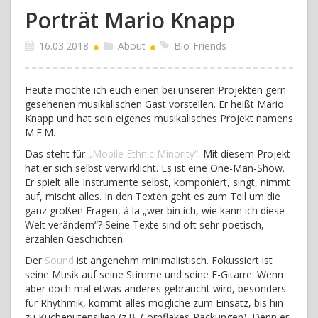
Porträt Mario Knapp
16.03.2018
About
Bio
Friends
Heute möchte ich euch einen bei unseren Projekten gern
gesehenen musikalischen Gast vorstellen. Er heißt Mario
Knapp und hat sein eigenes musikalisches Projekt namens
M.E.M.
Das steht für
„Mobile Ethnic Minority“
. Mit diesem Projekt
hat er sich selbst verwirklicht. Es ist eine One-Man-Show.
Er spielt alle Instrumente selbst, komponiert, singt, nimmt
auf, mischt alles. In den Texten geht es zum Teil um die
ganz großen Fragen, à la „wer bin ich, wie kann ich diese
Welt verändern“? Seine Texte sind oft sehr poetisch,
erzählen Geschichten.
Der
Sound
ist angenehm minimalistisch. Fokussiert ist
seine Musik auf seine Stimme und seine E-Gitarre. Wenn
aber doch mal etwas anderes gebraucht wird, besonders
für Rhythmik, kommt alles mögliche zum Einsatz, bis hin
zu Küchenutensilien (z.B. Cornflakes-Packungen). Denn er