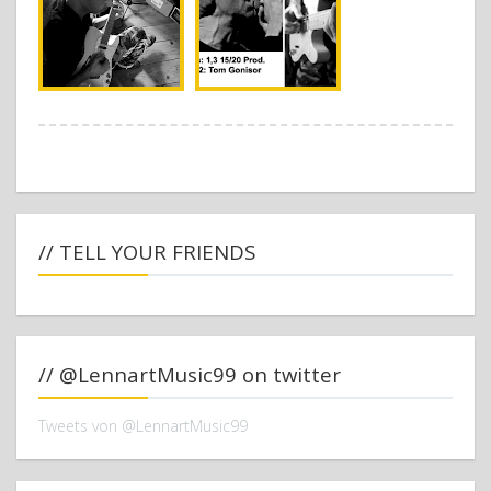
// TELL YOUR FRIENDS
// @LennartMusic99 on twitter
Tweets von @LennartMusic99