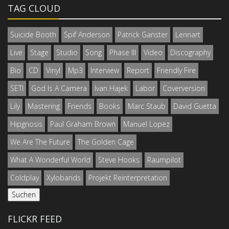
TAG CLOUD
Suicide Booth
Spif Anderson
Patrick Ganster
Lennart
Live
Stage
Studio
Song
Phase III
Video
Discography
Bio
CD
Vinyl
Mp3
Interview
Report
Friendly Fire
SETI
God Is A Camera
Ivan Hajek
Labor
Coverversion
Lily
Mastering
Friends
Books
Marc Staub
David Guetta
Hipgnosis
Paul Graham Brown
Manuel Lopez
We Are The Future
The Golden Cage
What A Wonderful World
Steve Hooks
Raumpilot
Coldplay
Xylobands
Projekt Reinterpretation
FLICKR FEED