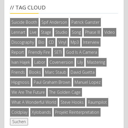
// TAG CLOUD
Suicide Booth
Spif Anderson
Patrick Ganster
Lennart
Live
Stage
Studio
Song
Phase III
Video
Discography
Bio
CD
Vinyl
Mp3
Interview
Report
Friendly Fire
SETI
God Is A Camera
Ivan Hajek
Labor
Coverversion
Lily
Mastering
Friends
Books
Marc Staub
David Guetta
Hipgnosis
Paul Graham Brown
Manuel Lopez
We Are The Future
The Golden Cage
What A Wonderful World
Steve Hooks
Raumpilot
Coldplay
Xylobands
Projekt Reinterpretation